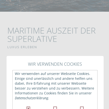
MARITIME AUSZEIT DER
SUPERLATIVE
LUXUS ERLEBEN
Genießen Sie die pure Schönheit des Meeres in
WIR VERWENDEN COOKIES
einzigartig stilvollem Ambiente. Auf einer Luxusyacht
nach Ihrem Geschmack verwöhnt Sie die Crew mit
Wir verwenden auf unserer Webseite Cookies.
ausgezeichnetem Service. Ganz für sich genießen Sie das
Einige sind unerlässlich und andere helfen uns
erlesene Wellnessangebot, während die vitalisierende
dabei, Ihre Erfahrung mit unserer Webseite
besser zu verstehen und zu verbessern. Weitere
Seeluft Ihre Sinne verwöhnt. Kulinarische Exkurse
Informationen zu Cookies finden Sie in unserer
machen Ihren Aufenthalt an Bord zu einem
Datenschutzerklärung.
unvergesslichen Erlebnis.