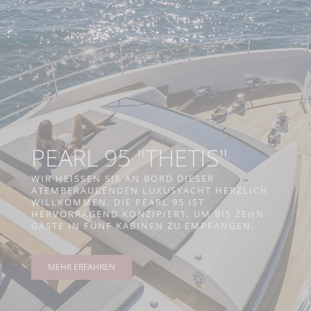
PEARL 95 "THETIS"
WIR HEISSEN SIE AN BORD DIESER A
TEMBERAUBENDEN LUXUSYACHT HERZLICH W
ILLKOMMEN. DIE PEARL 95 IST H
ERVORRAGEND KONZIPIERT, UM BIS ZEHN G
ÄSTE IN FÜNF KABINEN ZU EMPFANGEN.
MEHR ERFAHREN